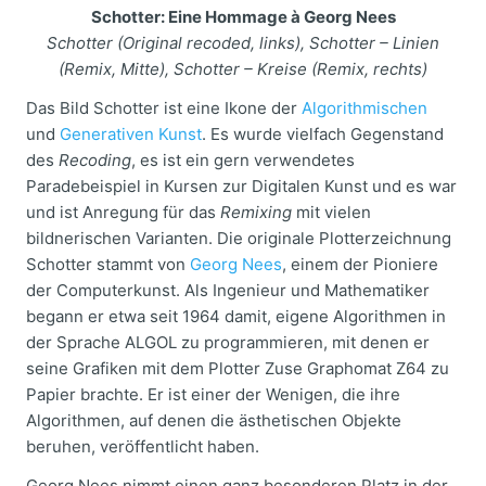
Schotter: Eine Hommage à Georg Nees
Schotter (Original recoded, links), Schotter – Linien
(Remix, Mitte), Schotter – Kreise (Remix, rechts)
Das Bild Schotter ist eine Ikone der
Algorithmischen
und
Generativen Kunst
. Es wurde vielfach Gegenstand
des
Recoding
, es ist ein gern verwendetes
Paradebeispiel in Kursen zur Digitalen Kunst und es war
und ist Anregung für das
Remixing
mit vielen
bildnerischen Varianten. Die originale Plotterzeichnung
Schotter stammt von
Georg Nees
, einem der Pioniere
der Computerkunst. Als Ingenieur und Mathematiker
begann er etwa seit 1964 damit, eigene Algorithmen in
der Sprache ALGOL zu programmieren, mit denen er
seine Grafiken mit dem Plotter Zuse Graphomat Z64 zu
Papier brachte. Er ist einer der Wenigen, die ihre
Algorithmen, auf denen die ästhetischen Objekte
beruhen, veröffentlicht haben.
Georg Nees nimmt einen ganz besonderen Platz in der